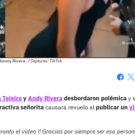
honny Rivera.
/ Capturas: TikTok
Faceboo
X
 Tejeiro
y
Andy Rivera
desbordaron polémica
y 
ractiva señorita
causara revuelo al
publicar un
v
pronto el video !! Gracias por siempre ser esa perso