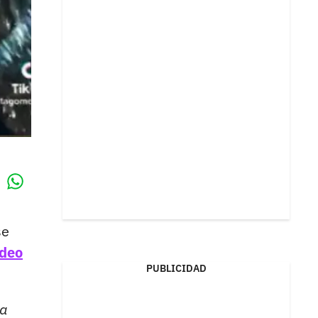
Whatsapp
k
se
ideo
PUBLICIDAD
na