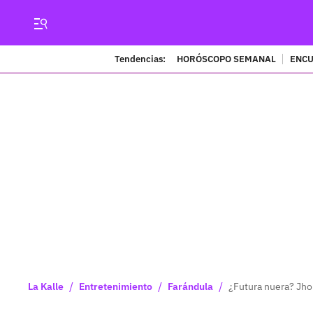
Tendencias:
HORÓSCOPO SEMANAL
ENCU
/
/
/
La Kalle
Entretenimiento
Farándula
¿Futura nuera? Jhon