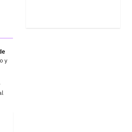
de
o y
e
al