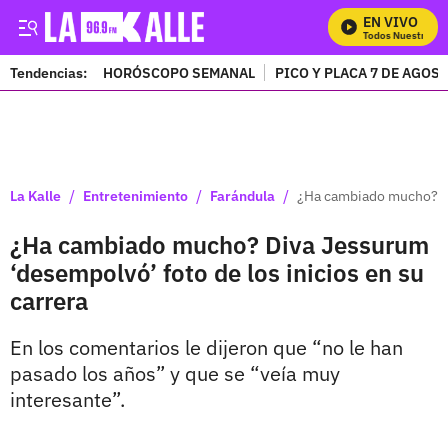
EN VIVO
Mira Todos Nuestros Pr
Tendencias:
HORÓSCOPO SEMANAL
PICO Y PLACA 7 DE AGOS
PUBLICIDAD
/
/
/
La Kalle
Entretenimiento
Farándula
¿Ha cambiado mucho? Div
¿Ha cambiado mucho? Diva Jessurum
‘desempolvó’ foto de los inicios en su
carrera
En los comentarios le dijeron que “no le han
pasado los años” y que se “veía muy
interesante”.