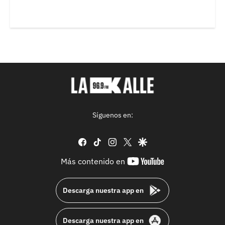
Síguenos en:
facebook
tiktok
instagram
twitter
google
youtube-
Más contenido en
footer
Descarga nuestra app en
Descarga nuestra app en