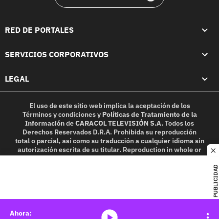
RED DE PORTALES
SERVICIOS CORPORATIVOS
LEGAL
El uso de este sitio web implica la aceptación de los
Términos y condiciones
y
Políticas de Tratamiento de la
Información
de
CARACOL TELEVISIÓN S.A.
Todos los
Derechos Reservados D.R.A. Prohibida su reproducción
total o parcial, así como su traducción a cualquier idioma sin
autorización escrita de su titular. Reproduction in whole or
c
in part, or translation without written permission is
prohibited. All rights reserved 2025.
PUBLICIDAD
MIEMBRO DE:
media-icon