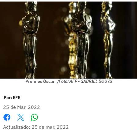
Premios Óscar
/Foto: AFP - GABRIEL BOUYS
Por:
EFE
25 de Mar, 2022
Whatsapp
Facebook
X
Actualizado: 25 de mar, 2022