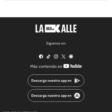
Síguenos en:
facebook
tiktok
instagram
twitter
google
youtube-
Más contenido en
footer
Descarga nuestra app en
Descarga nuestra app en