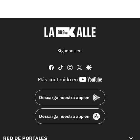
Síguenos en:
facebook
tiktok
instagram
twitter
google
youtube-
Más contenido en
footer
Descarga nuestra app en
Descarga nuestra app en
RED DE PORTALES