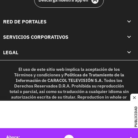
RED DE PORTALES
SERVICIOS CORPORATIVOS
LEGAL
El uso de este sitio web implica la aceptación de los
Términos y condiciones
y
Políticas de Tratamiento de la
Información
de
CARACOL TELEVISIÓN S.A.
Todos los
Derechos Reservados D.R.A. Prohibida su reproducción
total o parcial, así como su traducción a cualquier idioma sin
autorización escrita de su titular. Reproduction in whole or
c
in part, or translation without written permission is
prohibited. All rights reserved 2025.
PUBLICIDAD
MIEMBRO DE: