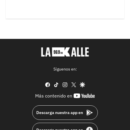
Síguenos en:
facebook
tiktok
instagram
twitter
google
youtube-
Más contenido en
footer
Descarga nuestra app en
Descarga nuestra app en