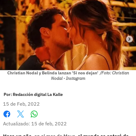
Christian Nodal y Belinda lanzan 'Si nos dejan'
/Foto: Christian
Nodal - Instagram
Por:
Redacción digital La Kalle
15 de Feb, 2022
Whatsapp
Facebook
X
Actualizado: 15 de feb, 2022
Hace un año,
en el mes de Mayo,
el mundo se enteró de