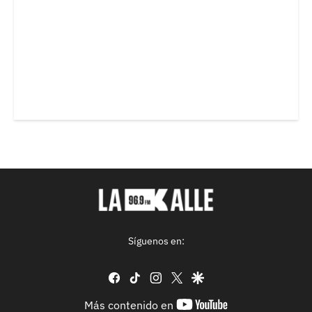
Síguenos en:
facebook
tiktok
instagram
twitter
google
youtube-
Más contenido en