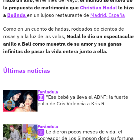
la propuesta de matrimonio que
Christian Nodal
le hizo
a
Belinda
en un lujoso restaurante de
Madrid,
España
Como en un cuento de hadas, rodeados de cientos de
rosas y a la luz de las velas,
Nodal le dio un espectacular
anillo a Beli como muestra de su amor y sus ganas
infinitas de pasar la vida entera junto a ella.
Últimas noticias
Farándula
"Ese bebé ya lleva el ADN”: la fuerte
pulla de Cris Valencia a Kris R
Farándula
Le dieron pocos meses de vida: el
cocreador de Los Simpson donó su fortuna