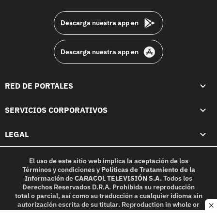
footer
Descarga nuestra app en
Descarga nuestra app en
RED DE PORTALES
SERVICIOS CORPORATIVOS
LEGAL
El uso de este sitio web implica la aceptación de los
Términos y condiciones
y
Políticas de Tratamiento de la
Información
de
CARACOL TELEVISIÓN S.A.
Todos los
Derechos Reservados D.R.A. Prohibida su reproducción
total o parcial, así como su traducción a cualquier idioma sin
autorización escrita de su titular. Reproduction in whole or
c
in part, or translation without written permission is