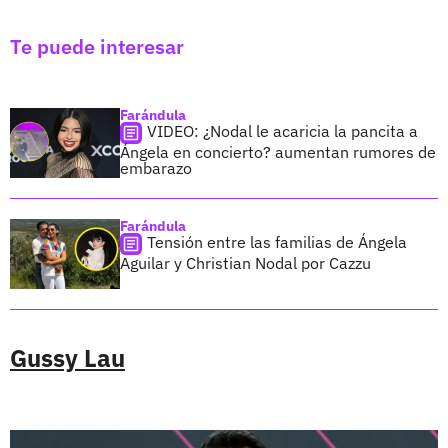
Te puede interesar
Farándula
VIDEO: ¿Nodal le acaricia la pancita a
Ángela en concierto? aumentan rumores de
embarazo
Farándula
Tensión entre las familias de Ángela
Aguilar y Christian Nodal por Cazzu
Gussy Lau