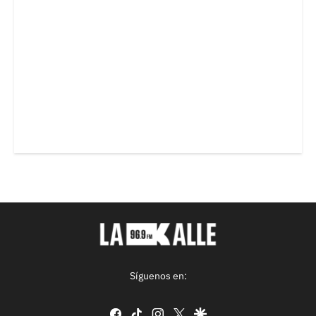
Síguenos en:
facebook
tiktok
instagram
twitter
google