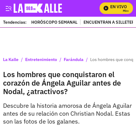
EN VIVO
Mira Todos
Tendencias:
HORÓSCOPO SEMANAL
ENCUENTRAN A SILLETER
PUBLICIDAD
/
/
/
La Kalle
Entretenimiento
Farándula
Los hombres que conquis
Los hombres que conquistaron el
corazón de Ángela Aguilar antes de
Nodal, ¿atractivos?
Descubre la historia amorosa de Ángela Aguilar
antes de su relación con Christian Nodal. Estas
son las fotos de los galanes.