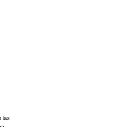
 las
en