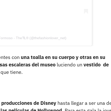
Formoso - TheᖷL® (@thefashionlover_net)
tentes con
una toalla en su cuerpo y otras en su
sas escaleras del museo
luciendo un
vestido de
 que tiene.
s
producciones de Disney
hasta llegar a ser una de
a
las películas de Hollywood.
Para esta gala la jov