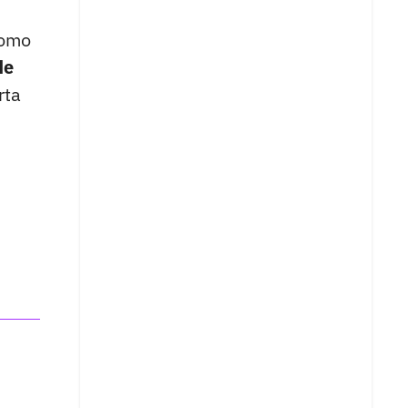
como
de
rta