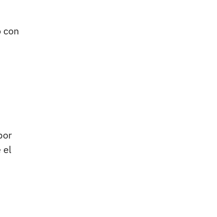
o con
por
 el