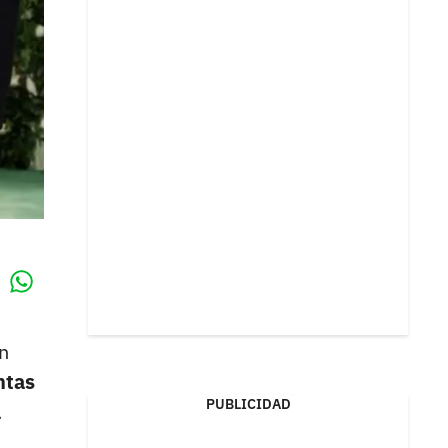
Whatsapp
k
n
ntas
PUBLICIDAD
a