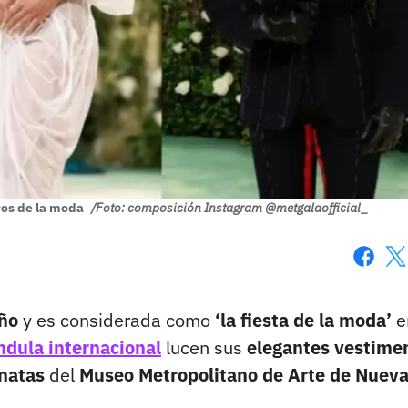
aros de la moda
/Foto: composición Instagram @metgalaofficial_
Faceboo
X
año
y es considerada como
‘la fiesta de la moda’
e
ándula internacional
lucen sus
elegantes vestime
natas
del
Museo Metropolitano de Arte de Nuev