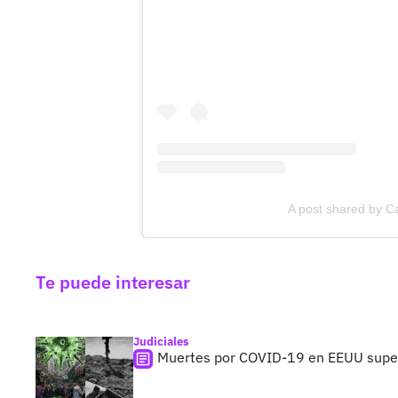
A post shared by Ca
Te puede interesar
Judiciales
Muertes por COVID-19 en EEUU super