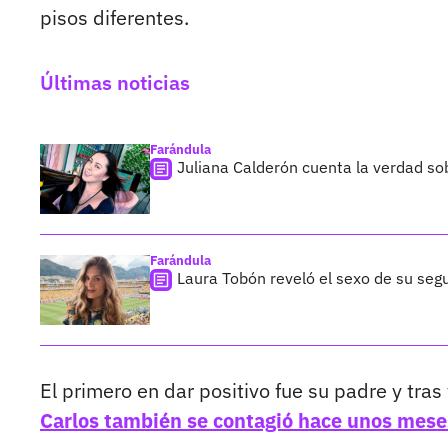
pisos diferentes.
Últimas noticias
Farándula
Juliana Calderón cuenta la verdad so
Farándula
Laura Tobón reveló el sexo de su segu
El primero en dar positivo fue su padre y tra
Carlos también se contagió hace unos mese