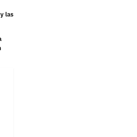
y las
a
n