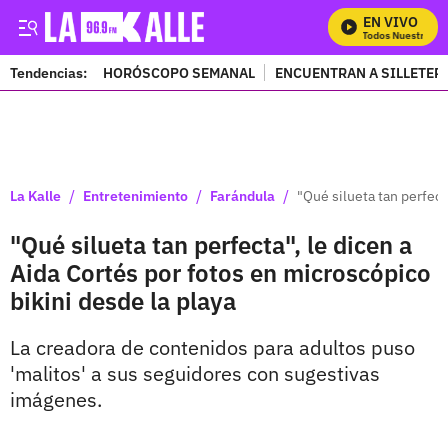
EN VIVO
Mira Todos Nuestros Pr
Tendencias:
HORÓSCOPO SEMANAL
ENCUENTRAN A SILLETER
PUBLICIDAD
/
/
/
La Kalle
Entretenimiento
Farándula
"Qué silueta tan perfect
"Qué silueta tan perfecta", le dicen a
Aida Cortés por fotos en microscópico
bikini desde la playa
La creadora de contenidos para adultos puso
'malitos' a sus seguidores con sugestivas
imágenes.