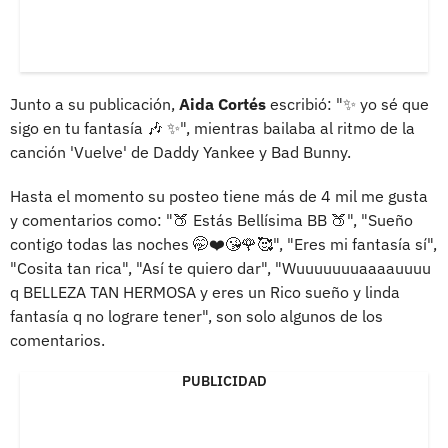
Junto a su publicación,
Aida Cortés
escribió: "✨ yo sé que
sigo en tu fantasía 🎶 ✨", mientras bailaba al ritmo de la
canción 'Vuelve' de Daddy Yankee y Bad Bunny.
Hasta el momento su posteo tiene más de 4 mil me gusta
y comentarios como: "🍑 Estás Bellísima BB 🍑", "Sueño
contigo todas las noches 🤭❤️😘🌹🥰", "Eres mi fantasía sí",
"Cosita tan rica", "Así te quiero dar", "Wuuuuuuuaaaauuuu
q BELLEZA TAN HERMOSA y eres un Rico sueño y linda
fantasía q no lograre tener", son solo algunos de los
comentarios.
PUBLICIDAD