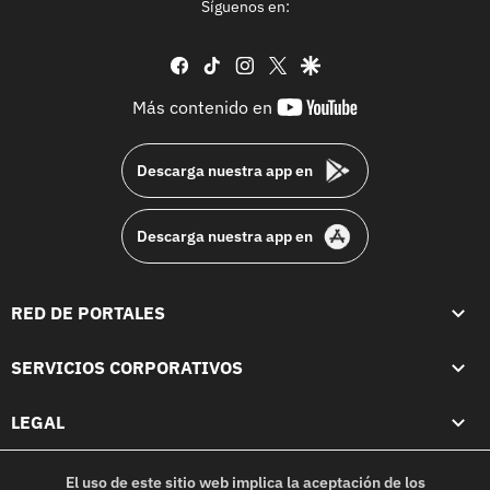
Síguenos en:
facebook
tiktok
instagram
twitter
google
youtube-
Más contenido en
footer
Descarga nuestra app en
Descarga nuestra app en
RED DE PORTALES
SERVICIOS CORPORATIVOS
LEGAL
El uso de este sitio web implica la aceptación de los