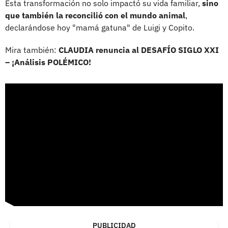
Esta transformación no solo impactó su vida familiar,
sino
que también la reconcilió con el mundo animal
,
declarándose hoy "mamá gatuna" de Luigi y Copito.
Mira también:
CLAUDIA renuncia al DESAFÍO SIGLO XXI
– ¡Análisis POLÉMICO!
PUBLICIDAD