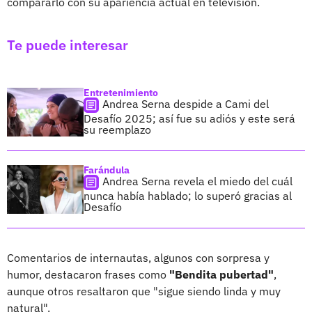
compararlo con su apariencia actual en televisión.
Te puede interesar
Entretenimiento
Andrea Serna despide a Cami del
Desafío 2025; así fue su adiós y este será
su reemplazo
Farándula
Andrea Serna revela el miedo del cuál
nunca había hablado; lo superó gracias al
Desafío
Comentarios de internautas, algunos con sorpresa y
humor, destacaron frases como
"Bendita pubertad"
,
aunque otros resaltaron que "sigue siendo linda y muy
natural".