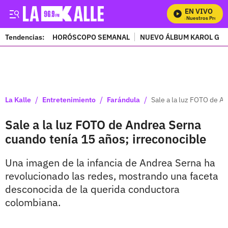
EN VIVO
Mira Todos Nuestros Programa
Tendencias:
HORÓSCOPO SEMANAL
NUEVO ÁLBUM KAROL G
PUBLICIDAD
/
/
/
La Kalle
Entretenimiento
Farándula
Sale a la luz FOTO de A
Sale a la luz FOTO de Andrea Serna
cuando tenía 15 años; irreconocible
Una imagen de la infancia de Andrea Serna ha
revolucionado las redes, mostrando una faceta
desconocida de la querida conductora
colombiana.