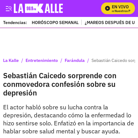
EN VIVO
Mira Todos Nuestros Progra
Tendencias:
HORÓSCOPO SEMANAL
¿MAREOS DESPUÉS DE UN
PUBLICIDAD
/
/
/
La Kalle
Entretenimiento
Farándula
Sebastián Caicedo sorp
Sebastián Caicedo sorprende con
conmovedora confesión sobre su
depresión
El actor habló sobre su lucha contra la
depresión, destacando cómo la enfermedad lo
hizo sentirse solo. Enfatizó en la importancia de
hablar sobre salud mental y buscar ayuda.