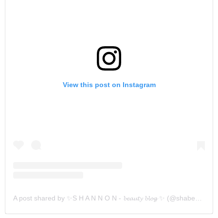
View this post on Instagram
A post shared by ✨S H A N N O N - 𝓫𝓮𝓪𝓾𝓽𝔂 𝓫𝓵𝓸𝓰 ✨ (@shabeautyblog)