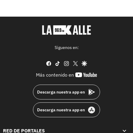
Síguenos en:
facebook
tiktok
instagram
twitter
google
youtube-
Más contenido en
footer
Descarga nuestra app en
Descarga nuestra app en
RED DE PORTALES