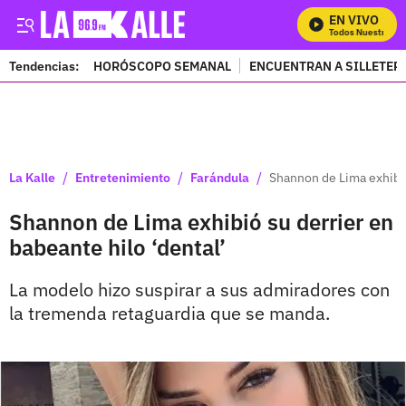
EN VIVO
Mira Todos Nuestros Pr
Tendencias:
HORÓSCOPO SEMANAL
ENCUENTRAN A SILLETER
PUBLICIDAD
/
/
/
La Kalle
Entretenimiento
Farándula
Shannon de Lima exhibió
Shannon de Lima exhibió su derrier en
babeante hilo ‘dental’
La modelo hizo suspirar a sus admiradores con
la tremenda retaguardia que se manda.