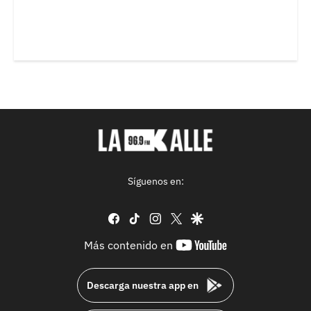
Síguenos en:
facebook
tiktok
instagram
twitter
google
youtube-
Más contenido en
footer
Descarga nuestra app en