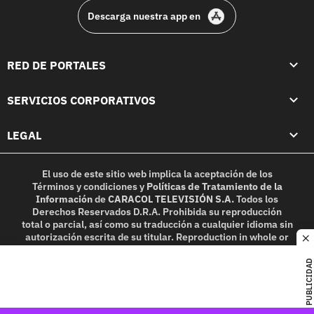
Descarga nuestra app en
RED DE PORTALES
SERVICIOS CORPORATIVOS
LEGAL
El uso de este sitio web implica la aceptación de los
Términos y condiciones
y
Políticas de Tratamiento de la
Información
de
CARACOL TELEVISIÓN S.A.
Todos los
Derechos Reservados D.R.A. Prohibida su reproducción
total o parcial, así como su traducción a cualquier idioma sin
autorización escrita de su titular. Reproduction in whole or
c
in part, or translation without written permission is
prohibited. All rights reserved 2025.
PUBLICIDAD
MIEMBRO DE: