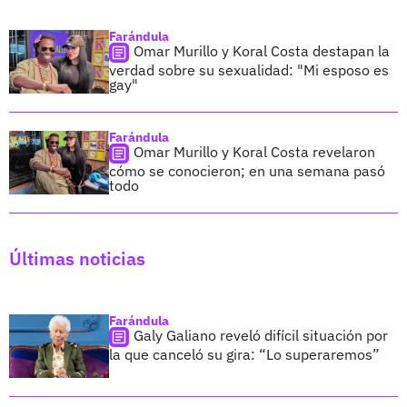
Farándula
Omar Murillo y Koral Costa destapan la
verdad sobre su sexualidad: "Mi esposo es
gay"
Farándula
Omar Murillo y Koral Costa revelaron
cómo se conocieron; en una semana pasó
todo
Últimas noticias
Farándula
Galy Galiano reveló difícil situación por
la que canceló su gira: “Lo superaremos”