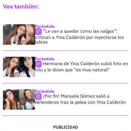
Vea también:
Farándula
“Le van a quedar como las nalgas”:
critican a Yina Calderón por inyectarse los
labios
Farándula
Hermana de Yina Calderón subió foto en
hilo y le dicen que "es muy natural"
Farándula
¡Por fin! Manuela Gómez salió a
defenderse tras la pelea con Yina Calderón
PUBLICIDAD