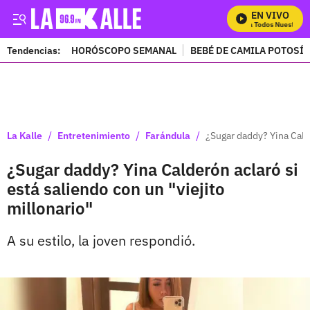
EN VIVO
Mira Todos Nuestros P
Tendencias:
HORÓSCOPO SEMANAL
BEBÉ DE CAMILA POTOSÍ
PUBLICIDAD
/
/
/
La Kalle
Entretenimiento
Farándula
¿Sugar daddy? Yina Calde
¿Sugar daddy? Yina Calderón aclaró si
está saliendo con un "viejito
millonario"
A su estilo, la joven respondió.