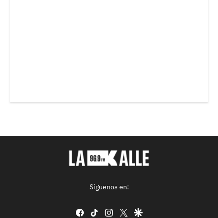
Síguenos en:
facebook
tiktok
instagram
twitter
google