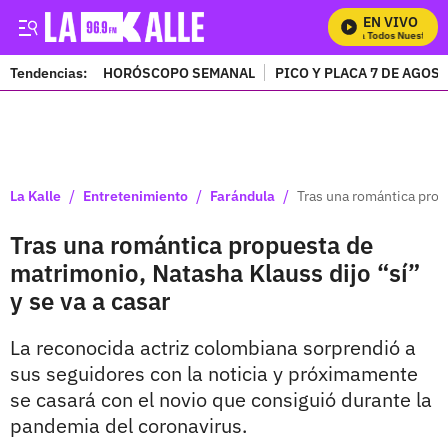
EN VIVO
Mira Todos Nuestros P
Tendencias:
HORÓSCOPO SEMANAL
PICO Y PLACA 7 DE AGOS
PUBLICIDAD
/
/
/
La Kalle
Entretenimiento
Farándula
Tras una romántica prop
Tras una romántica propuesta de
matrimonio, Natasha Klauss dijo “sí”
y se va a casar
La reconocida actriz colombiana sorprendió a
sus seguidores con la noticia y próximamente
se casará con el novio que consiguió durante la
pandemia del coronavirus.