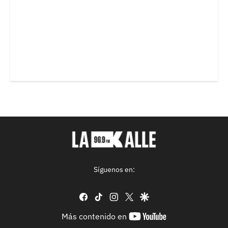
Síguenos en:
facebook
tiktok
instagram
twitter
google
youtube-
Más contenido en
footer