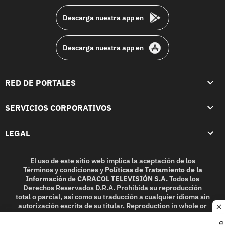
Descarga nuestra app en
Descarga nuestra app en
RED DE PORTALES
SERVICIOS CORPORATIVOS
LEGAL
El uso de este sitio web implica la aceptación de los
Términos y condiciones
y
Políticas de Tratamiento de la
Información
de
CARACOL TELEVISIÓN S.A.
Todos los
Derechos Reservados D.R.A. Prohibida su reproducción
total o parcial, así como su traducción a cualquier idioma sin
autorización escrita de su titular. Reproduction in whole or
c
in part, or translation without written permission is
prohibited. All rights reserved 2025.