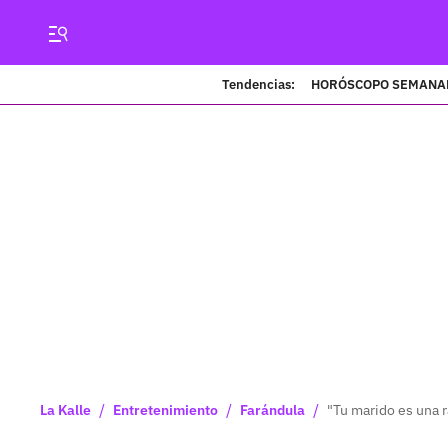
Tendencias:
HORÓSCOPO SEMANA
/
/
/
La Kalle
Entretenimiento
Farándula
"Tu marido es una ra