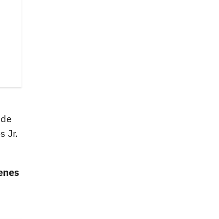
 de
s Jr.
enes