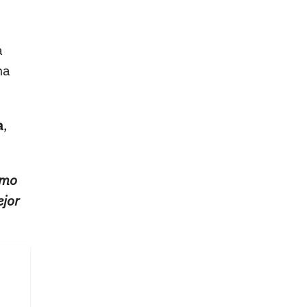
a
na
a
,
omo
jor