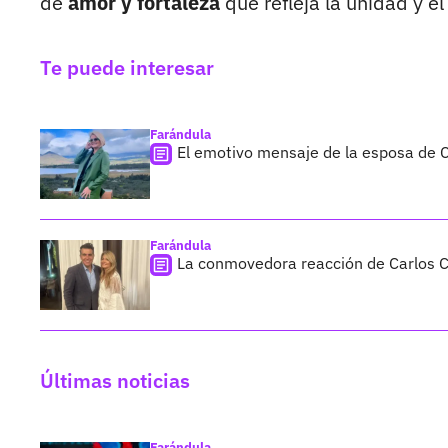
de
amor y fortaleza
que refleja la unidad y e
Te puede interesar
Farándula
El emotivo mensaje de la esposa de Ca
Farándula
La conmovedora reacción de Carlos C
Últimas noticias
Farándula