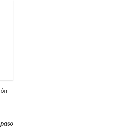
ión
 paso