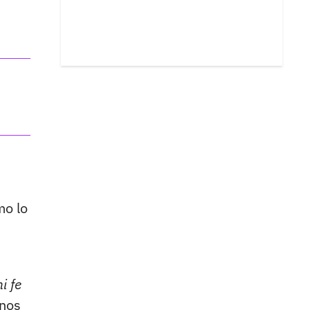
o lo
i fe
nos