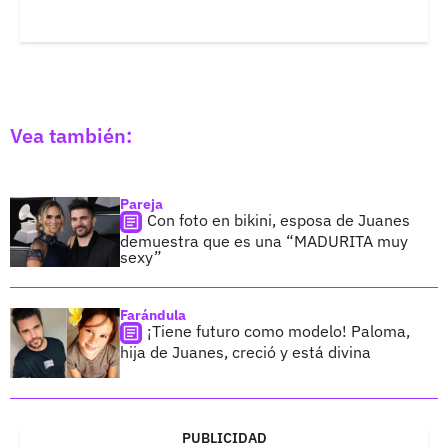
Vea también:
Pareja
Con foto en bikini, esposa de Juanes
demuestra que es una “MADURITA muy
sexy”
Farándula
¡Tiene futuro como modelo! Paloma,
hija de Juanes, creció y está divina
PUBLICIDAD