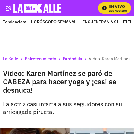
EN VIVO
Mira Todos Nuestros Prog
Tendencias:
HORÓSCOPO SEMANAL
ENCUENTRAN A SILLETER
PUBLICIDAD
/
/
/
La Kalle
Entretenimiento
Farándula
Video: Karen Martínez s
Video: Karen Martínez se paró de
CABEZA para hacer yoga y ¡casi se
desnuca!
La actriz casi infarta a sus seguidores con su
arriesgada pirueta.