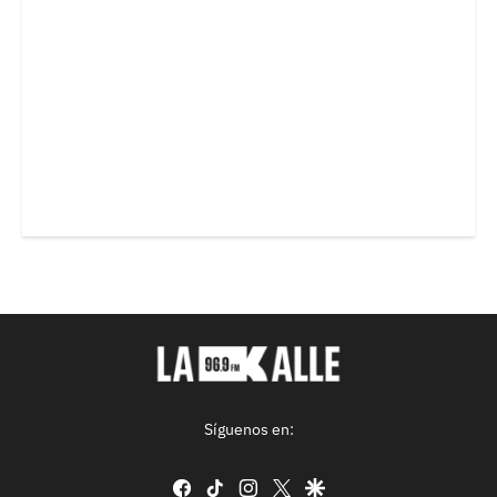
Síguenos en:
facebook
tiktok
instagram
twitter
google