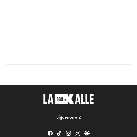
Síguenos en:
facebook
tiktok
instagram
twitter
google