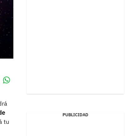
Whatsapp
k
drá
de
PUBLICIDAD
á tu