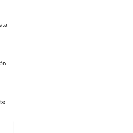
sta
zón
te