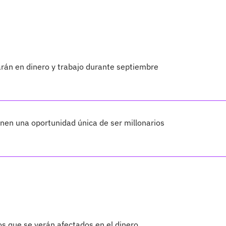
larán en dinero y trabajo durante septiembre
enen una oportunidad única de ser millonarios
os que se verán afectados en el dinero