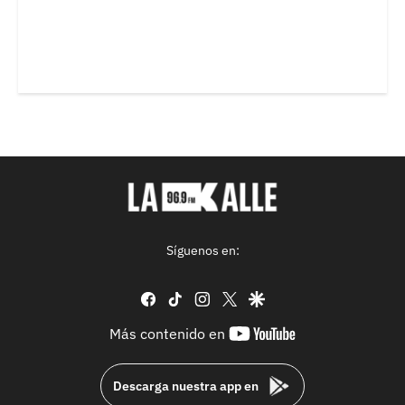
Síguenos en:
facebook
tiktok
instagram
twitter
google
youtube-
Más contenido en
footer
Descarga nuestra app en