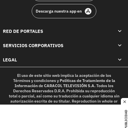
Descarga nuestra app en
RED DE PORTALES
SERVICIOS CORPORATIVOS
LEGAL
El uso de este sitio web implica la aceptación de los
Términos y condiciones
y
Políticas de Tratamiento de la
Información
de
CARACOL TELEVISIÓN S.A.
Todos los
Derechos Reservados D.R.A. Prohibida su reproducción
total o parcial, así como su traducción a cualquier idioma sin
autorización escrita de su titular. Reproduction in whole or
c
in part, or translation without written permission is
prohibited. All rights reserved 2025.
PUBLICIDAD
MIEMBRO DE: