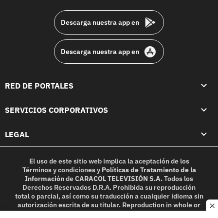
footer
Descarga nuestra app en
Descarga nuestra app en
RED DE PORTALES
SERVICIOS CORPORATIVOS
LEGAL
El uso de este sitio web implica la aceptación de los
Términos y condiciones
y
Políticas de Tratamiento de la
Información
de
CARACOL TELEVISIÓN S.A.
Todos los
Derechos Reservados D.R.A. Prohibida su reproducción
total o parcial, así como su traducción a cualquier idioma sin
autorización escrita de su titular. Reproduction in whole or
c
in part, or translation without written permission is