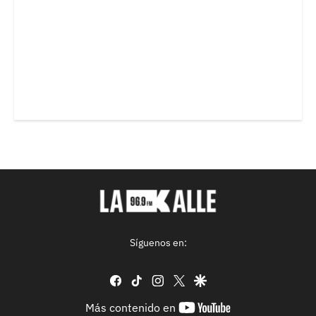
Síguenos en:
facebook
tiktok
instagram
twitter
google
youtube-
Más contenido en