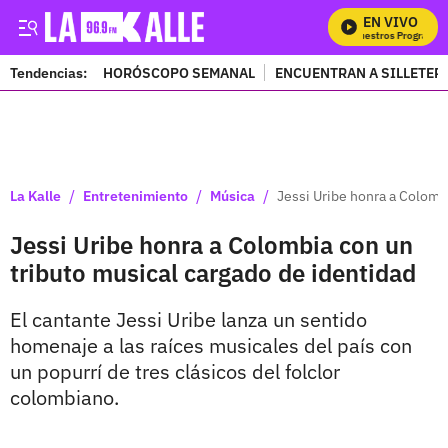
EN VIVO
Mira Todos Nuestros Programas
Tendencias:
HORÓSCOPO SEMANAL
ENCUENTRAN A SILLETER
PUBLICIDAD
/
/
/
La Kalle
Entretenimiento
Música
Jessi Uribe honra a Colomb
Jessi Uribe honra a Colombia con un
tributo musical cargado de identidad
El cantante Jessi Uribe lanza un sentido
homenaje a las raíces musicales del país con
un popurrí de tres clásicos del folclor
colombiano.