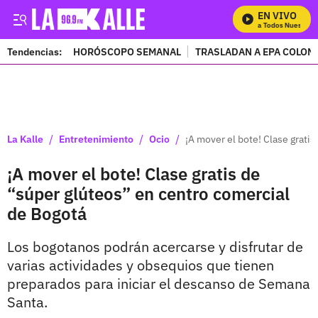
EN VIVO
Mira Todos Nuestros 
Tendencias:
HORÓSCOPO SEMANAL
TRASLADAN A EPA COLOM
PUBLICIDAD
/
/
/
La Kalle
Entretenimiento
Ocio
¡A mover el bote! Clase grati
¡A mover el bote! Clase gratis de
“súper glúteos” en centro comercial
de Bogotá
Los bogotanos podrán acercarse y disfrutar de
varias actividades y obsequios que tienen
preparados para iniciar el descanso de Semana
Santa.