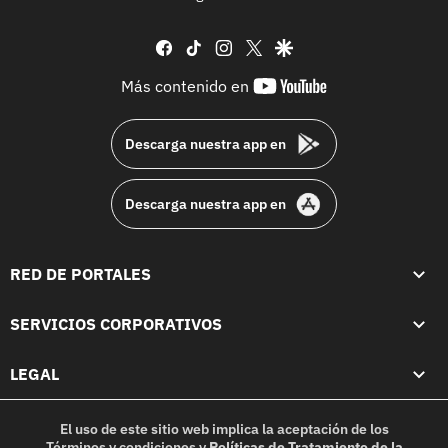
facebook
tiktok
instagram
twitter
google
youtube-
Más contenido en
footer
Descarga nuestra app en
Descarga nuestra app en
RED DE PORTALES
SERVICIOS CORPORATIVOS
LEGAL
El uso de este sitio web implica la aceptación de los
Términos y condiciones
y
Políticas de Tratamiento de la