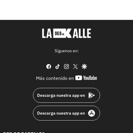
Síguenos en:
facebook
tiktok
instagram
twitter
google
youtube-
Más contenido en
footer
Descarga nuestra app en
Descarga nuestra app en