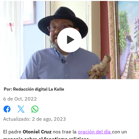
Por:
Redacción digital La Kalle
6 de Oct, 2022
Whatsapp
Facebook
X
Actualizado: 2 de ago, 2023
El padre
Otoniel Cruz
nos trae la
oración del día
con un