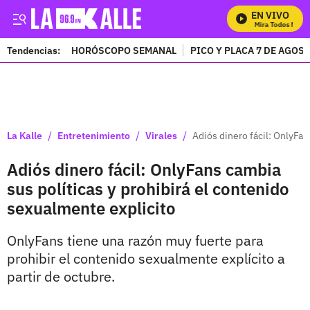
EN VIVO
Mira Todos Nuest
Tendencias:
HORÓSCOPO SEMANAL
PICO Y PLACA 7 DE AGOS
PUBLICIDAD
/
/
/
La Kalle
Entretenimiento
Virales
Adiós dinero fácil: OnlyFan
Adiós dinero fácil: OnlyFans cambia
sus políticas y prohibirá el contenido
sexualmente explicito
OnlyFans tiene una razón muy fuerte para
prohibir el contenido sexualmente explícito a
partir de octubre.