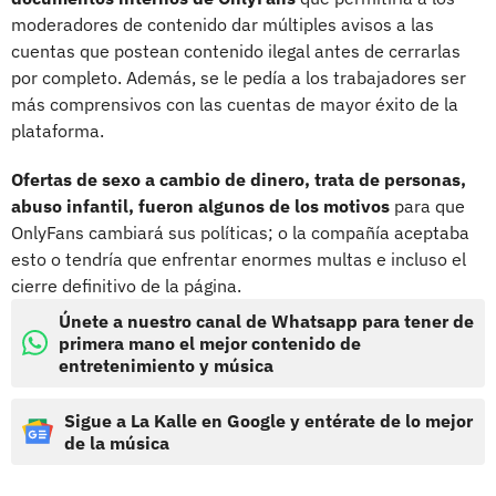
moderadores de contenido dar múltiples avisos a las
cuentas que postean contenido ilegal antes de cerrarlas
por completo. Además, se le pedía a los trabajadores ser
más comprensivos con las cuentas de mayor éxito de la
plataforma.
Ofertas de sexo a cambio de dinero, trata de personas,
abuso infantil, fueron algunos de los motivos
para que
OnlyFans cambiará sus políticas; o la compañía aceptaba
esto o tendría que enfrentar enormes multas e incluso el
cierre definitivo de la página.
Únete a nuestro canal de Whatsapp para tener de
primera mano el mejor contenido de
entretenimiento y música
Sigue a La Kalle en Google y entérate de lo mejor
de la música