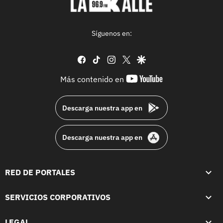
Síguenos en:
facebook
tiktok
instagram
twitter
google
youtube-
Más contenido en
footer
Descarga nuestra app en
Descarga nuestra app en
RED DE PORTALES
SERVICIOS CORPORATIVOS
LEGAL