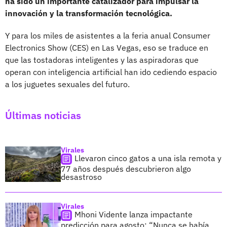
ha sido un importante catalizador para impulsar la
innovación y la transformación tecnológica.
Y para los miles de asistentes a la feria anual Consumer
Electronics Show (CES) en Las Vegas, eso se traduce en
que las tostadoras inteligentes y las aspiradoras que
operan con inteligencia artificial han ido cediendo espacio
a los juguetes sexuales del futuro.
Últimas noticias
Virales
Llevaron cinco gatos a una isla remota y
77 años después descubrieron algo
desastroso
Virales
Mhoni Vidente lanza impactante
predicción para agosto: “Nunca se había