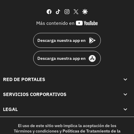
facebook
tiktok
instagram
twitter
google
youtube-
Más contenido en
footer
Descarga nuestra app en
Descarga nuestra app en
RED DE PORTALES
SERVICIOS CORPORATIVOS
LEGAL
El uso de este sitio web implica la aceptación de los
Términos y condiciones
y
Políticas de Tratamiento de la