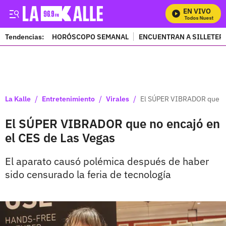
EN VIVO
Mira Todos Nuestros Pr
Tendencias:
HORÓSCOPO SEMANAL
ENCUENTRAN A SILLETER
PUBLICIDAD
/
/
/
La Kalle
Entretenimiento
Virales
El SÚPER VIBRADOR que no 
El SÚPER VIBRADOR que no encajó en
el CES de Las Vegas
El aparato causó polémica después de haber
sido censurado la feria de tecnología