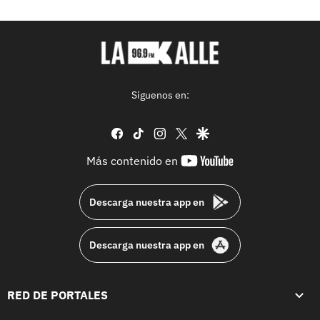
Síguenos en:
facebook
tiktok
instagram
twitter
google
youtube-
Más contenido en
footer
Descarga nuestra app en
Descarga nuestra app en
RED DE PORTALES