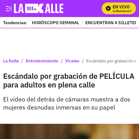
EN VIVO
Mira Todos Nuestros Progra
Tendencias:
HORÓSCOPO SEMANAL
ENCUENTRAN A SILLETER
PUBLICIDAD
/
/
/
La Kalle
Entretenimiento
Virales
Escándalo por grabación de
Escándalo por grabación de PELÍCULA
para adultos en plena calle
El video del detrás de cámaras muestra a dos
mujeres desnudas inmersas en su papel