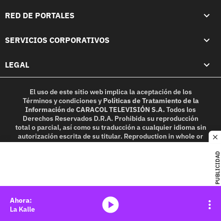
RED DE PORTALES
SERVICIOS CORPORATIVOS
LEGAL
El uso de este sitio web implica la aceptación de los
Términos y condiciones
y
Políticas de Tratamiento de la
Información
de
CARACOL TELEVISIÓN S.A.
Todos los
Derechos Reservados D.R.A. Prohibida su reproducción
total o parcial, así como su traducción a cualquier idioma sin
autorización escrita de su titular. Reproduction in whole or
c
in part, or translation without written permission is
prohibited. All rights reserved 2025.
PUBLICIDAD
MIEMBRO DE:
media-icon
La Kalle