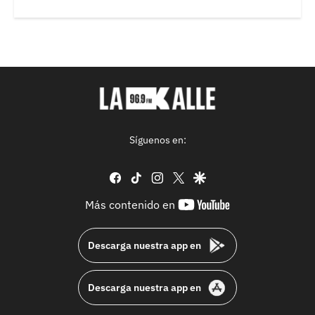
Síguenos en:
facebook
tiktok
instagram
twitter
google
youtube-
Más contenido en
footer
Descarga nuestra app en
Descarga nuestra app en