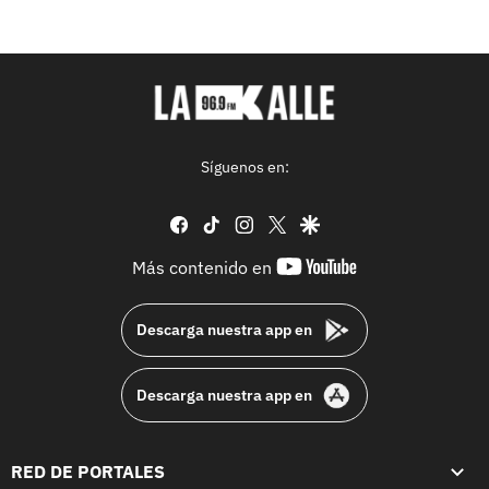
Síguenos en:
facebook
tiktok
instagram
twitter
google
youtube-
Más contenido en
footer
Descarga nuestra app en
Descarga nuestra app en
RED DE PORTALES