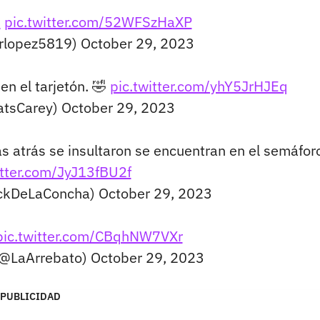
3
pic.twitter.com/52WFSzHaXP
arlopez5819)
October 29, 2023
n el tarjetón. 🤣
pic.twitter.com/yhY5JrHJEq
atsCarey)
October 29, 2023
s atrás se insultaron se encuentran en el semáfor
itter.com/JyJ13fBU2f
ackDeLaConcha)
October 29, 2023
pic.twitter.com/CBqhNW7VXr
(@LaArrebato)
October 29, 2023
PUBLICIDAD