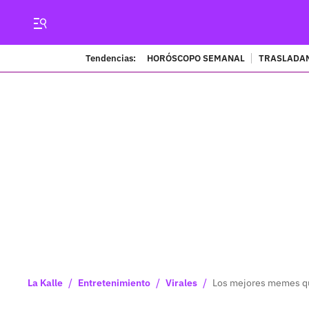
Tendencias:
HORÓSCOPO SEMANAL
TRASLADAN
/
/
/
La Kalle
Entretenimiento
Virales
Los mejores memes que