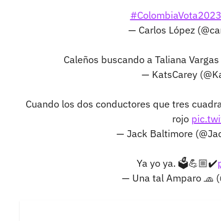
#ColombiaVota202
— Carlos López (@c
Caleños buscando a Taliana Vargas e
— KatsCarey (@K
Cuando los dos conductores que tres cuadra
rojo
pic.tw
— Jack Baltimore (@J
Ya yo ya. 🗳💪🏼✔️
— Una tal Amparo 🧢 