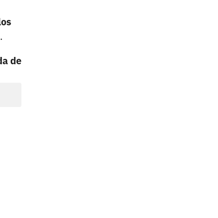
los
.
da de