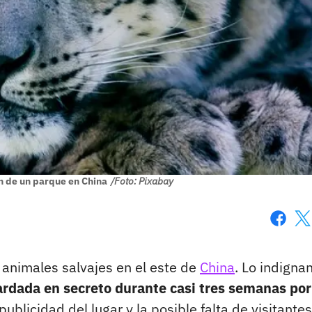
n de un parque en China
/Foto: Pixabay
Faceboo
X
animales salvajes en el este de
China
. Lo indigna
ardada en secreto durante casi tres semanas por
publicidad del lugar y la posible falta de visitantes