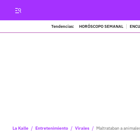
Tendencias:
HORÓSCOPO SEMANAL
ENCU
/
/
/
La Kalle
Entretenimiento
Virales
Maltrataban a animales