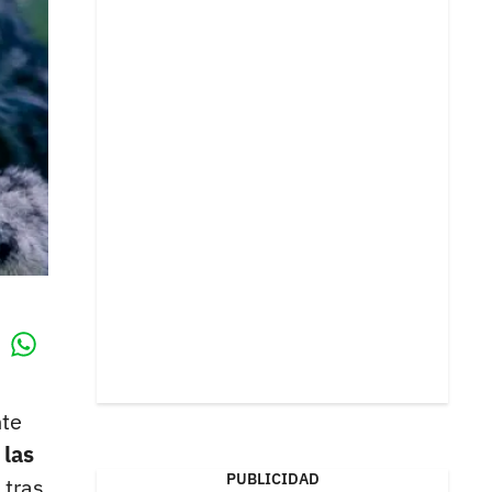
Whatsapp
k
nte
 las
PUBLICIDAD
 tras