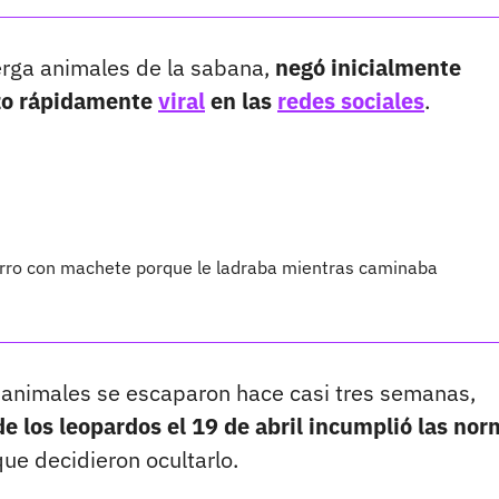
erga animales de la sabana,
negó inicialmente
izo rápidamente
viral
en las
redes sociales
.
perro con machete porque le ladraba mientras caminaba
os animales se escaparon hace casi tres semanas,
de los leopardos el 19 de abril incumplió las no
ue decidieron ocultarlo.