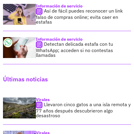
Información de servicio
Así de fácil puedes reconocer un link
falso de compras online; evita caer en
estafas
Información de servicio
Detectan delicada estafa con tu
WhatsApp; acceden si no contestas
llamadas
Últimas noticias
Virales
Llevaron cinco gatos a una isla remota y
77 años después descubrieron algo
desastroso
Virales