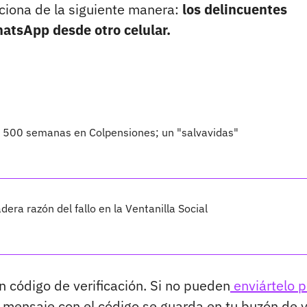
nciona de la siguiente manera:
los delincuentes
hatsApp desde otro celular.
o 500 semanas en Colpensiones; un "salvavidas"
dera razón del fallo en la Ventanilla Social
n código de verificación. Si no pueden
enviártelo p
el mensaje con el código se guarda en tu buzón de v