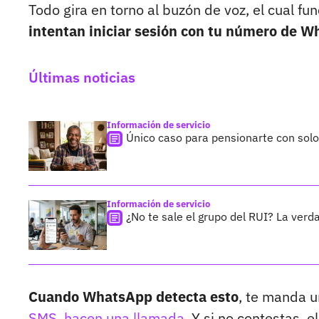
Todo gira en torno al buzón de voz, el cual fu
intentan iniciar sesión con tu número de W
Últimas noticias
Información de servicio
Único caso para pensionarte con sol
Información de servicio
¿No te sale el grupo del RUI? La verda
Cuando WhatsApp detecta esto
, te manda u
SMS, hacen una llamada
. Y si no contestas, 