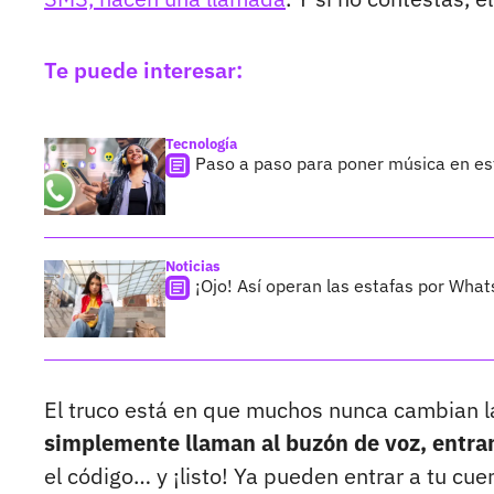
Te puede interesar:
Tecnología
Paso a paso para poner música en es
Noticias
¡Ojo! Así operan las estafas por Wha
El truco está en que muchos nunca cambian l
simplemente llaman al buzón de voz, entran
el código… y ¡listo! Ya pueden entrar a tu c