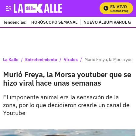
EN VIVO
Mira Todos Nuestros Programa
Tendencias:
HORÓSCOPO SEMANAL
NUEVO ÁLBUM KAROL G
PUBLICIDAD
/
/
/
La Kalle
Entretenimiento
Virales
Murió Freya, la Morsa yout
Murió Freya, la Morsa youtuber que se
hizo viral hace unas semanas
El imponente animal era la sensación de la
zona, por lo que decidieron crearle un canal de
Youtube