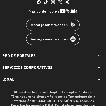
facebook
tiktok
instagram
twitter
google
youtube-
Más contenido en
footer
Descarga nuestra app en
Descarga nuestra app en
RED DE PORTALES
SERVICIOS CORPORATIVOS
LEGAL
El uso de este sitio web implica la aceptación de los
Términos y condiciones
y
Políticas de Tratamiento de la
Información
de
CARACOL TELEVISIÓN S.A.
Todos los
Derechos Reservados D.R.A. Prohibida su reproducción