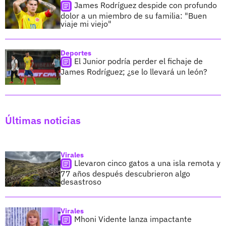
James Rodríguez despide con profundo
dolor a un miembro de su familia: "Buen
viaje mi viejo"
Deportes
El Junior podría perder el fichaje de
James Rodríguez; ¿se lo llevará un león?
Últimas noticias
Virales
Llevaron cinco gatos a una isla remota y
77 años después descubrieron algo
desastroso
Virales
Mhoni Vidente lanza impactante