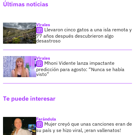
Últimas noticias
Virales
Llevaron cinco gatos a una isla remota y
77 años después descubrieron algo
desastroso
Virales
Mhoni Vidente lanza impactante
predicción para agosto: “Nunca se había
visto”
Te puede interesar
Farándula
Mujer creyó que unas canciones eran de
su país y se hizo viral, ¡eran vallenatos!