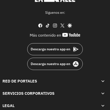
Síguenos en:
facebook
tiktok
instagram
twitter
google
youtube-
Más contenido en
footer
Descarga nuestra app en
Descarga nuestra app en
RED DE PORTALES
SERVICIOS CORPORATIVOS
LEGAL