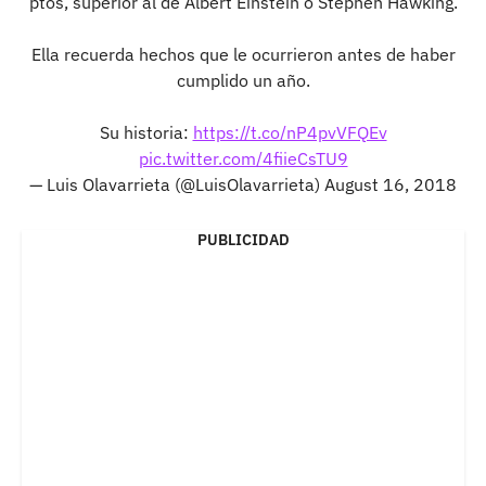
ptos, superior al de Albert Einstein o Stephen Hawking.
Ella recuerda hechos que le ocurrieron antes de haber
cumplido un año.
Su historia:
https://t.co/nP4pvVFQEv
pic.twitter.com/4fiieCsTU9
— Luis Olavarrieta (@LuisOlavarrieta)
August 16, 2018
PUBLICIDAD