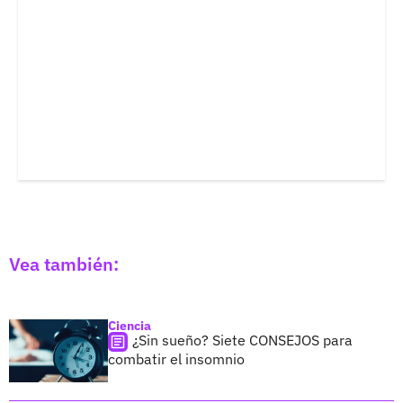
Vea también:
Ciencia
¿Sin sueño? Siete CONSEJOS para
combatir el insomnio