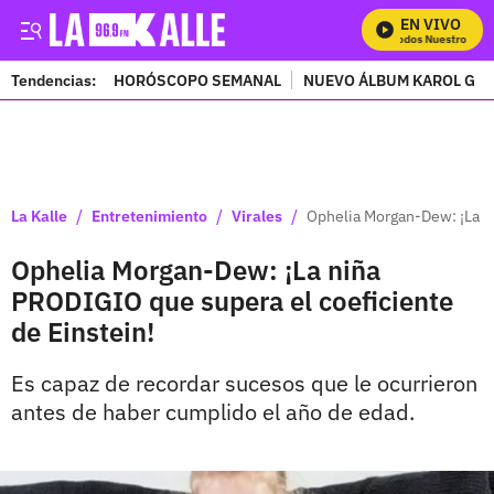
EN VIVO
Mira Todos Nuestros Pro
Tendencias:
HORÓSCOPO SEMANAL
NUEVO ÁLBUM KAROL G
PUBLICIDAD
/
/
/
La Kalle
Entretenimiento
Virales
Ophelia Morgan-Dew: ¡La n
Ophelia Morgan-Dew: ¡La niña
PRODIGIO que supera el coeficiente
de Einstein!
Es capaz de recordar sucesos que le ocurrieron
antes de haber cumplido el año de edad.