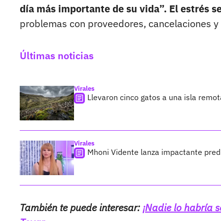
día más importante de su vida”.
El estrés s
problemas con proveedores, cancelaciones y 
Últimas noticias
Virales
Llevaron cinco gatos a una isla remo
Virales
Mhoni Vidente lanza impactante predi
También te puede interesar:
¡Nadie lo habría