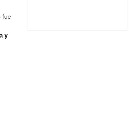
 fue
a y