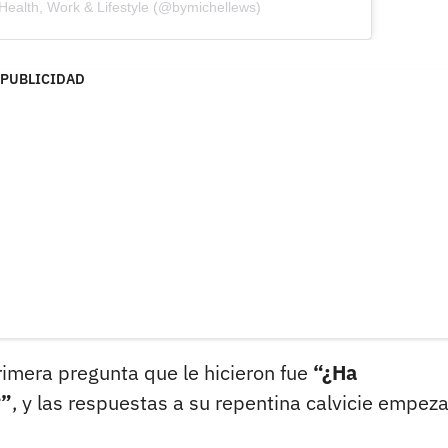
 Health, Work & Lifestyle (@bymichellews)
PUBLICIDAD
rimera pregunta que le hicieron fue
“¿Ha
?”
, y las respuestas a su repentina calvicie empez