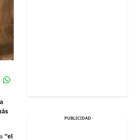
Whatsapp
k
a
más
PUBLICIDAD
a
“el