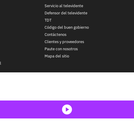
Servicio al televidente
Defensor del televidente
TDT
Código del buen gobierno
Contáctenos
Clientes y proveedores
Paute con nosotros
Mapa del sitio
l
nos y condiciones
y
Políticas de Tratamiento de la Información
de
CA
ohibida su reproducción total o parcial, así como su traducción a cu
 in whole or in part, or translation without written permission is prohib
media-icon