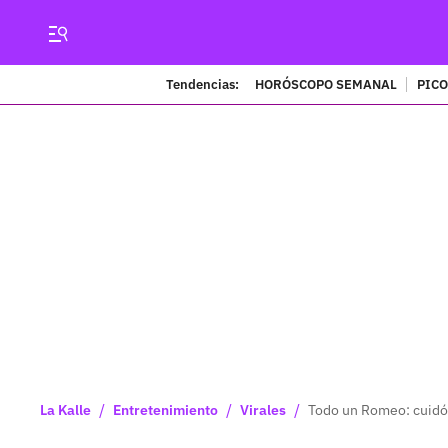
Tendencias:
HORÓSCOPO SEMANAL
PICO
/
/
/
La Kalle
Entretenimiento
Virales
Todo un Romeo: cuidó 