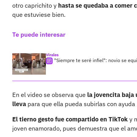
otro caprichito y
hasta se quedaba a comer co
que estuviese bien.
Te puede interesar
Virales
"Siempre te seré infiel": novio se equ
En el video se observa que
la jovencita baja
lleva
para que ella pueda subirlas con ayuda d
El tierno gesto fue compartido en TikTok
y m
joven enamorado, pues demuestra que el amo