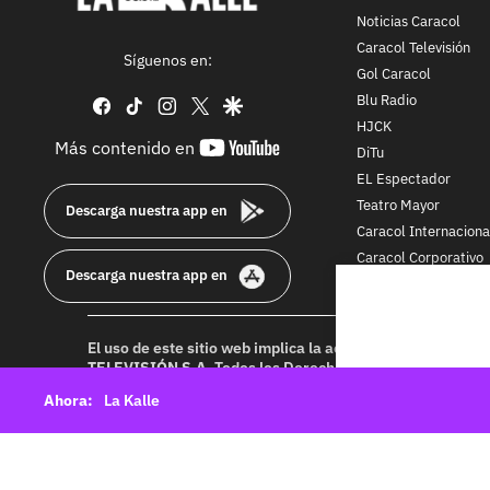
Noticias Caracol
Caracol Televisión
Síguenos en:
Gol Caracol
Blu Radio
facebook
tiktok
instagram
twitter
google
HJCK
youtube-
Más contenido en
DiTu
footer
EL Espectador
Teatro Mayor
Descarga nuestra app en
Caracol Internaciona
Caracol Corporativo
Descarga nuestra app en
Caracol Next
El uso de este sitio web implica la aceptación de los
Térmi
TELEVISIÓN S.A.
Todos los Derechos Reservados D.R.A. Pr
idioma sin autorización escrita de su titular. Reproduction
La Kalle
rights reserved 2025.