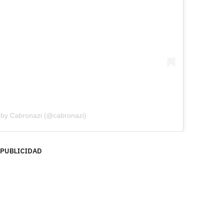
 by Cabronazi (@cabronazi)
PUBLICIDAD