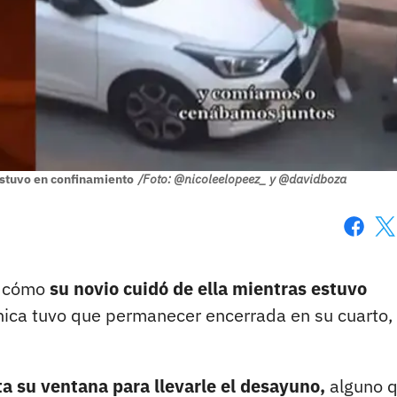
estuvo en confinamiento
/Foto: @nicoleelopeez_ y @davidboza
Faceboo
X
r cómo
su novio cuidó de ella mientras estuvo
hica tuvo que permanecer encerrada en su cuarto,
a su ventana para llevarle el desayuno,
alguno 