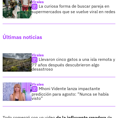
Virales
La curiosa forma de buscar pareja en
supermercados que se vuelve viral en redes
Últimas noticias
Virales
Llevaron cinco gatos a una isla remota y
77 años después descubrieron algo
desastroso
Virales
Mhoni Vidente lanza impactante
predicción para agosto: “Nunca se había
visto”
Todo comenzó con un video
de la influyente creadora
de