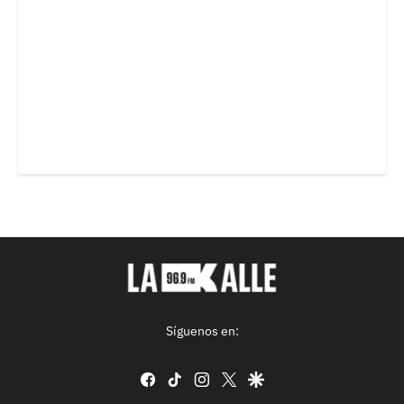
Síguenos en:
facebook
tiktok
instagram
twitter
google