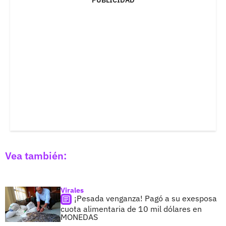
Vea también:
Virales
¡Pesada venganza! Pagó a su exesposa
cuota alimentaria de 10 mil dólares en
MONEDAS