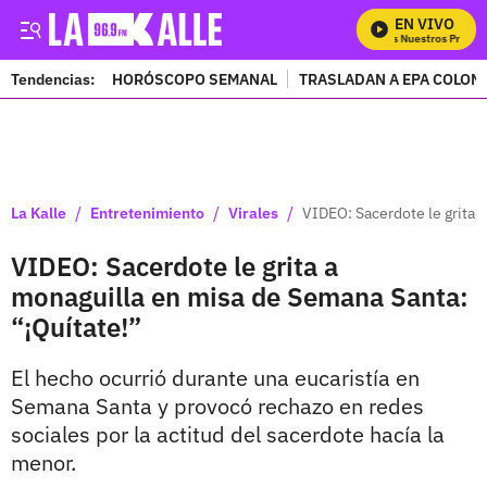
EN VIVO
Mira Todos Nuestros Program
Tendencias:
HORÓSCOPO SEMANAL
TRASLADAN A EPA COLOM
PUBLICIDAD
/
/
/
La Kalle
Entretenimiento
Virales
VIDEO: Sacerdote le grita 
VIDEO: Sacerdote le grita a
monaguilla en misa de Semana Santa:
“¡Quítate!”
El hecho ocurrió durante una eucaristía en
Semana Santa y provocó rechazo en redes
sociales por la actitud del sacerdote hacía la
menor.