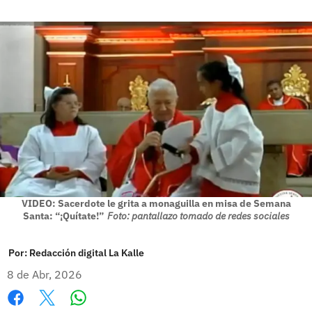
VIDEO: Sacerdote le grita a monaguilla en misa de Semana
Santa: “¡Quítate!”
Foto: pantallazo tomado de redes sociales
Por:
Redacción digital La Kalle
8 de Abr, 2026
Whatsapp