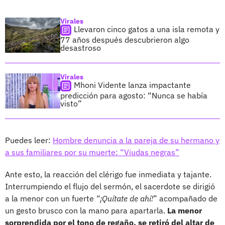
Virales
Llevaron cinco gatos a una isla remota y
77 años después descubrieron algo
desastroso
Virales
Mhoni Vidente lanza impactante
predicción para agosto: “Nunca se había
visto”
Puedes leer:
Hombre denuncia a la pareja de su hermano y
a sus familiares por su muerte: “Viudas negras”
Ante esto, la reacción del clérigo fue inmediata y tajante.
Interrumpiendo el flujo del sermón, el sacerdote se dirigió
a la menor con un fuerte
“¡Quítate de ahí!
” acompañado de
un gesto brusco con la mano para apartarla.
La menor
sorprendida por el tono de regaño, se retiró del altar de