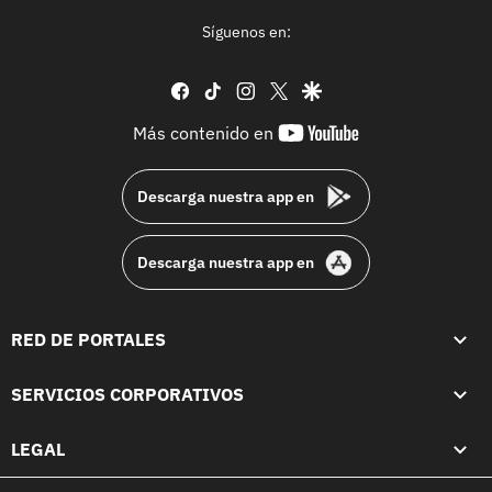
Síguenos en:
facebook
tiktok
instagram
twitter
google
youtube-
Más contenido en
footer
Descarga nuestra app en
Descarga nuestra app en
RED DE PORTALES
SERVICIOS CORPORATIVOS
LEGAL