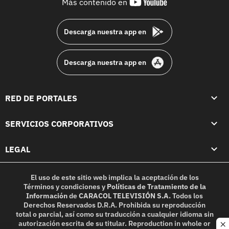
youtube-
Más contenido en
footer
Descarga nuestra app en
Descarga nuestra app en
RED DE PORTALES
SERVICIOS CORPORATIVOS
LEGAL
El uso de este sitio web implica la aceptación de los
Términos y condiciones
y
Políticas de Tratamiento de la
Información
de
CARACOL TELEVISIÓN S.A.
Todos los
Derechos Reservados D.R.A. Prohibida su reproducción
total o parcial, así como su traducción a cualquier idioma sin
autorización escrita de su titular. Reproduction in whole or
c