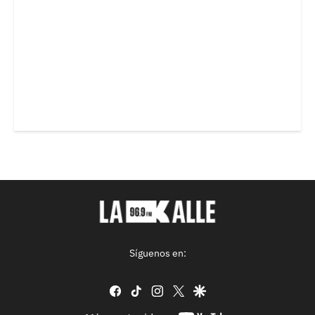
Síguenos en:
facebook
tiktok
instagram
twitter
google