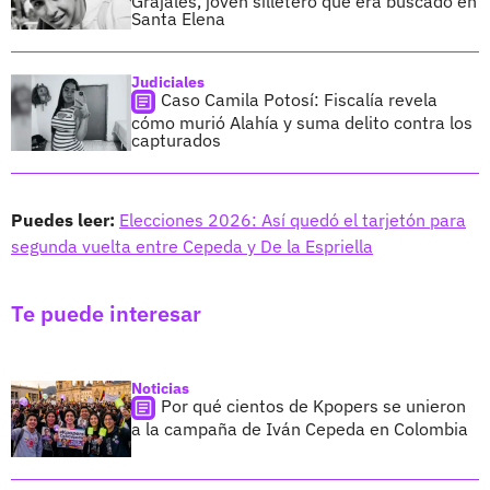
Grajales, joven silletero que era buscado en
Santa Elena
Judiciales
Caso Camila Potosí: Fiscalía revela
cómo murió Alahía y suma delito contra los
capturados
Puedes leer:
Elecciones 2026: Así quedó el tarjetón para
segunda vuelta entre Cepeda y De la Espriella
Te puede interesar
Noticias
Por qué cientos de Kpopers se unieron
a la campaña de Iván Cepeda en Colombia