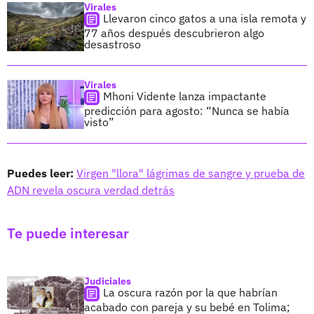
Virales
Llevaron cinco gatos a una isla remota y
77 años después descubrieron algo
desastroso
Virales
Mhoni Vidente lanza impactante
predicción para agosto: “Nunca se había
visto”
Puedes leer:
Virgen "llora" lágrimas de sangre y prueba de
ADN revela oscura verdad detrás
Te puede interesar
Judiciales
La oscura razón por la que habrían
acabado con pareja y su bebé en Tolima;