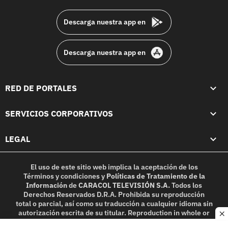
footer
Descarga nuestra app en
Descarga nuestra app en
RED DE PORTALES
SERVICIOS CORPORATIVOS
LEGAL
El uso de este sitio web implica la aceptación de los
Términos y condiciones
y
Políticas de Tratamiento de la
Información
de
CARACOL TELEVISIÓN S.A.
Todos los
Derechos Reservados D.R.A. Prohibida su reproducción
total o parcial, así como su traducción a cualquier idioma sin
autorización escrita de su titular. Reproduction in whole or
c
in part, or translation without written permission is