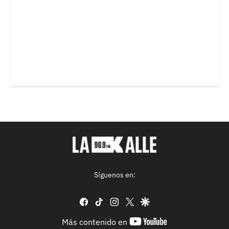
Síguenos en:
facebook
tiktok
instagram
twitter
google
youtube-
Más contenido en