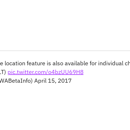
location feature is also available for individual c
LT)
pic.twitter.com/o4bzUU69H8
WABetaInfo)
April 15, 2017