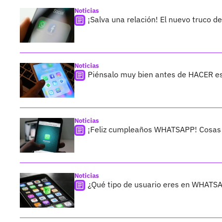
Noticias
¡Salva una relación! El nuevo truco 
Noticias
Piénsalo muy bien antes de HACER 
Noticias
¡Feliz cumpleaños WHATSAPP! Cosas q
Noticias
¿Qué tipo de usuario eres en WHATS