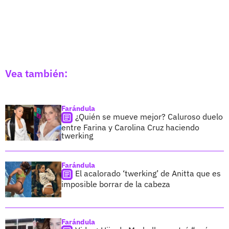
Vea también:
Farándula
¿Quién se mueve mejor? Caluroso duelo
entre Farina y Carolina Cruz haciendo
twerking
Farándula
El acalorado ‘twerking’ de Anitta que es
imposible borrar de la cabeza
Farándula