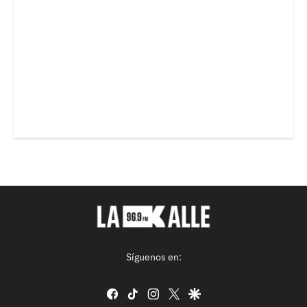
Síguenos en:
facebook
tiktok
instagram
twitter
google