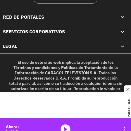
RED DE PORTALES
SERVICIOS CORPORATIVOS
LEGAL
El uso de este sitio web implica la aceptación de los
Términos y condiciones
y
Políticas de Tratamiento de la
Información
de
CARACOL TELEVISIÓN S.A.
Todos los
Derechos Reservados D.R.A. Prohibida su reproducción
total o parcial, así como su traducción a cualquier idioma sin
autorización escrita de su titular. Reproduction in whole or
c
in part, or translation without written permission is
prohibited. All rights reserved 2025.
PUBLICIDAD
MIEMBRO DE:
media-icon