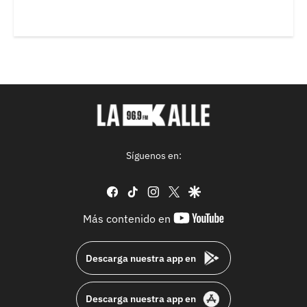
Síguenos en:
facebook
tiktok
instagram
twitter
google
youtube-
Más contenido en
footer
Descarga nuestra app en
Descarga nuestra app en